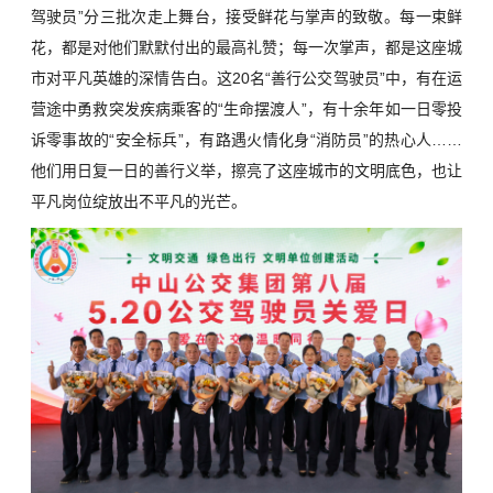
驾驶员”分三批次走上舞台，接受鲜花与掌声的致敬。每一束鲜
花，都是对他们默默付出的最高礼赞；每一次掌声，都是这座城
市对平凡英雄的深情告白。这20名“善行公交驾驶员”中，有在运
营途中勇救突发疾病乘客的“生命摆渡人”，有十余年如一日零投
诉零事故的“安全标兵”，有路遇火情化身“消防员”的热心人……
他们用日复一日的善行义举，擦亮了这座城市的文明底色，也让
平凡岗位绽放出不平凡的光芒。