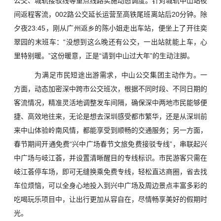
公交、城轨接驳线等重点线路实施动态调度。针对城轨中山站夜
间返程客流，002路公交延长运营至高铁尾班离站后20分钟。除
夕夜23:45，刚从广州返乡的陈小姐走出车站，便坐上了开往奕
翠园的末班车：“没想到这么晚还有公交，一出站就能上车，心
里特别暖。”这份暖意，正是“请到中山过大年”的生动注脚。
为满足市民短途出游需求，中山公交集团主动作为。一
方面，动态加密深中跨市公交班次，根据不同时段、不同日期的
客流情况，精准灵活地调整发车间隔，确保深中两地市民能够便
捷、高效地往来，无论是想去深圳感受都市繁华，还是从深圳前
来中山体验岭南风情，都能享受到顺畅的交通服务；另一方面，
春节期间开通免费“兴中广场春节文旅免费接驳专线”，串联起兴
中广场与岐江荟，并设置清晰醒目的专线标识。市民游客只需在
岐江荟停车场，即可无缝换乘免费专线，轻松直达商圈，省去找
车位烦恼，可以全身心地投入到兴中广场及周边景点丰富多彩的
吃喝玩乐项目中，让出行更加从容自在，尽情畅享美好的假期时
光。