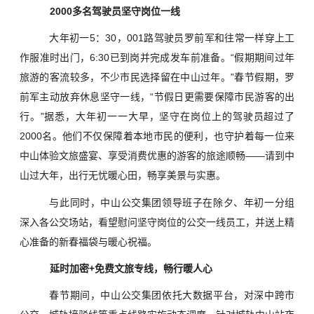
2000多名驾驶员坚守岗位一线
大年初一5：30，001路驾驶员罗前军和往常一样穿上工
作服准时出门，6:30已到岗并完成发车前准备。“假期期间过年
旅游的客流较多，不少市民选择留在中山过年。”春节假期，罗
前军主动放弃休息坚守一线，“节假日更需要保障市民游客的出
行。”据悉，大年初一一大早，坚守在岗位上的驾驶员超过了
2000名。他们不仅保障着本地市民的便利，也守护着每一位来
中山体验文旅盛宴、享受消费优惠的游客的旅途顺畅——请到中
山过大年，出行无忧暖心田，畅享美景与实惠。
与此同时，中山公交集团领导班子在除夕、年初一分组
深入各公交场站，看望慰问坚守岗位的公交一线员工，并送上精
心准备的新春福袋与暖心祝福。
延时加密+免费文旅专线，畅行暖人心
春节期间，中山公交集团依托大数据平台，对深中跨市