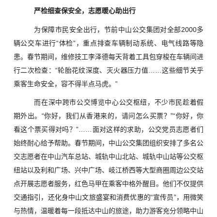
严检细查保安全，志愿暖心助出行
为保障市民安全出行，节前中山公交集团对全部2000多
辆公交车进行“体检”，重点排查车辆制动系统、电气线路等隐
患。春节期间，维修技工李泽德每天背着工具包穿梭在车辆间进
行二次检查：“轮胎花纹深度、灭火器压力值……这些细节关乎
乘客生命安全，容不得半点马虎。”
而在深中跨市公交博览中心公交枢纽，不少市民趁着假
期外出。“你好，我们从香港来的，请问怎么买票？”“你好，你
看这个票买得对吗？”……面对这样的求助，公交党员志愿者们
始终耐心给予帮助。春节期间，中山公交集团组织安排了多名公
交志愿者在中山汽车总站、城轨中山北站、城轨中山站等公交枢
纽站以及利和广场、兴中广场、岐江桥西等大型商圈周边公交站
点开展志愿者服务，红色马甲在乘客中格外醒目。他们不仅提供
交通指引，还化身中山文旅盛宴和消费优惠的“宣传员”，用微笑
与热情，温暖着每一段抵达中山的旅途，助力游客充分领略中山