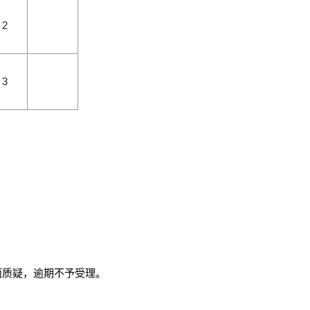
2
3
书面质疑，逾期不予受理。