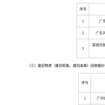
序号
1
广
2
广东
英德市
3
（三）废旧物资（废旧轮胎、废旧金属）回收报价
序号
1
广州