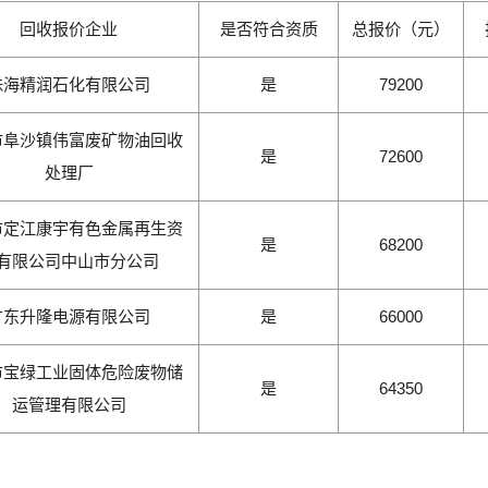
回收报价企业
是否符合资质
总报价（元）
珠海精润石化有限公司
是
79200
市阜沙镇伟富废矿物油回收
是
72600
处理厂
市定江康宇有色金属再生资
是
68200
有限公司中山市分公司
广东升隆电源有限公司
是
66000
市宝绿工业固体危险废物储
是
64350
运管理有限公司