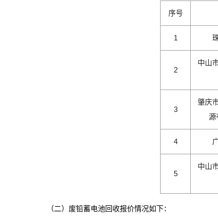
序号
1
中山
2
肇庆
3
源
4
中山
5
（二）废铅蓄电池回收报价情况如下：