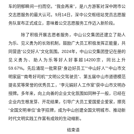
车的阴郁瞬间一扫而空。“我会再来”，是八方游客对深中跨市公
交志愿服务的最大认可。9月14日，深中公交枢纽站党员志愿服
务队宣布正式成立，意味着公交志愿服务工作迈入新阶段。
除了积极开展志愿者服务，中山公交集团还建立了助人
为乐、见义勇为的长效机制，鼓励广大员工积极发挥正能量，共
同营造“公交好人”文化氛围。2024年，中山公交集团登记在册的
见义勇为、助人为乐等好人好事超14200宗，同比上升
59.67%。先后涌现一批荣获“身边好员工”“中山好人”“中山市文
明家庭”“南粤好司机”“文明公交驾驶员”、第五届中山市道德模范
提名奖等荣誉的优秀员工，“李元娟好人工作室”获中山市文明办
授牌。多年来，向上向善的企业文化氛围如同种子一般，已经在
企业内生根发芽、开花结果，引导广大员工爱国爱企爱家，擦亮
“全国文明单位”金字招牌，成为中山创建全国文明城市、推动新
时代文明实践工作富有成效的生动缩影。
结束语