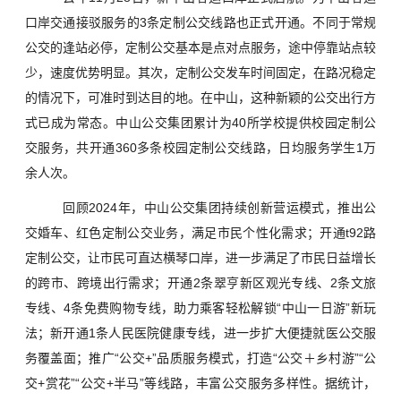
口岸交通接驳服务的3条定制公交线路也正式开通。不同于常规
公交的逢站必停，定制公交基本是点对点服务，途中停靠站点较
少，速度优势明显。其次，定制公交发车时间固定，在路况稳定
的情况下，可准时到达目的地。在中山，这种新颖的公交出行方
式已成为常态。中山公交集团累计为40所学校提供校园定制公
交服务，共开通360多条校园定制公交线路，日均服务学生1万
余人次。
回顾2024年，中山公交集团持续创新营运模式，推出公
交婚车、红色定制公交业务，满足市民个性化需求；开通t92路
定制公交，让市民可直达横琴口岸，进一步满足了市民日益增长
的跨市、跨境出行需求；开通2条翠亨新区观光专线、2条文旅
专线、4条免费购物专线，助力乘客轻松解锁“中山一日游”新玩
法；新开通1条人民医院健康专线，进一步扩大便捷就医公交服
务覆盖面；推广“公交+”品质服务模式，打造“公交＋乡村游”“公
交+赏花”“公交+半马”等线路，丰富公交服务多样性。据统计，