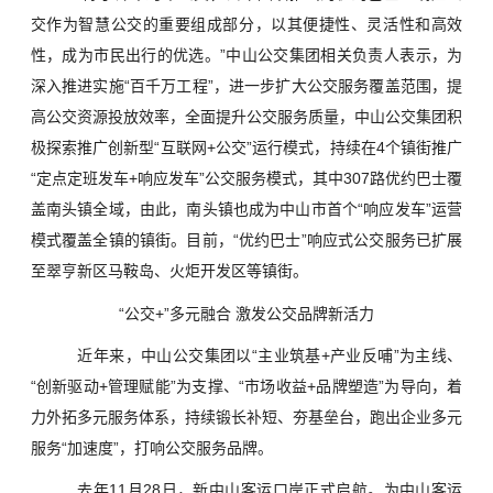
交作为智慧公交的重要组成部分，以其便捷性、灵活性和高效
性，成为市民出行的优选。”中山公交集团相关负责人表示，为
深入推进实施“百千万工程”，进一步扩大公交服务覆盖范围，提
高公交资源投放效率，全面提升公交服务质量，中山公交集团积
极探索推广创新型“互联网+公交”运行模式，持续在4个镇街推广
“定点定班发车+响应发车”公交服务模式，其中307路优约巴士覆
盖南头镇全域，由此，南头镇也成为中山市首个“响应发车”运营
模式覆盖全镇的镇街。目前，“优约巴士”响应式公交服务已扩展
至翠亨新区马鞍岛、火炬开发区等镇街。
“公交+”多元融合 激发公交品牌新活力
近年来，中山公交集团以“主业筑基+产业反哺”为主线、
“创新驱动+管理赋能”为支撑、“市场收益+品牌塑造”为导向，着
力外拓多元服务体系，持续锻长补短、夯基垒台，跑出企业多元
服务“加速度”，打响公交服务品牌。
去年11月28日，新中山客运口岸正式启航。为中山客运