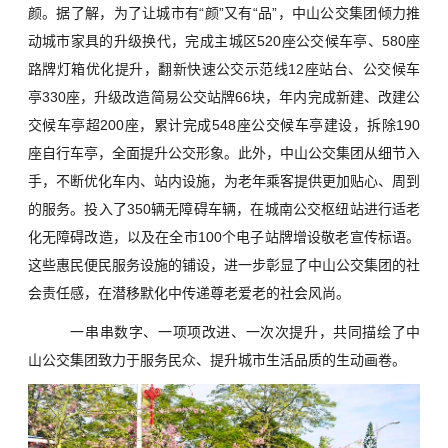
颜。据了解，为了让城市有“颜”又有“品”，中山公交集团倾力推
动城市家具的升级换代，完成主城区520座公交候车亭、580座
路牌灯箱优化提升，翻新快速公交示范线12座站台、公交候车
亭330座，升级改造简易公交站牌66块，年内完成新建、改建公
交候车亭超200座，累计完成548座公交候车亭建设，拆除190
座自行车亭，全面提升公交形象。此外，中山公交集团从细节入
手，不断优化车内、站内设施，为老年乘客提供更加贴心、周到
的服务。投入了350辆无障碍车辆，在城南公交枢纽站进行适老
化无障碍改造，以及在全市100个电子站牌增设敬老宣传标语。
这些惠民便民服务设施的铺设，进一步彰显了中山公交集团的社
会责任感，在潜移默化中传递尊老爱老的社会风尚。
一串串数字、一项项改进、一次次提升，共同描绘了中
山公交集团致力于服务民众、提升城市生活品质的生动画卷。