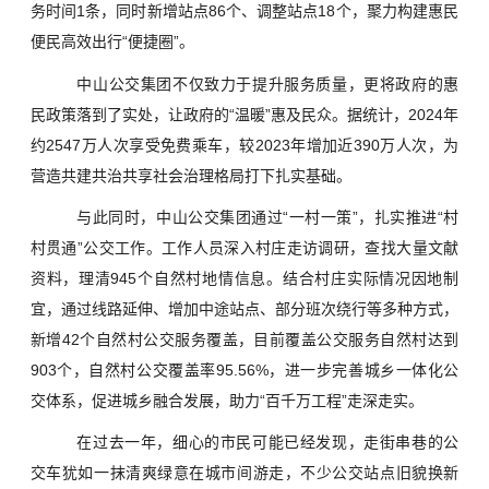
务时间1条，同时新增站点86个、调整站点18个，聚力构建惠民
便民高效出行“便捷圈”。
中山公交集团不仅致力于提升服务质量，更将政府的惠
民政策落到了实处，让政府的“温暖”惠及民众。据统计，2024年
约2547万人次享受免费乘车，较2023年增加近390万人次，为
营造共建共治共享社会治理格局打下扎实基础。
与此同时，中山公交集团通过“一村一策”，扎实推进“村
村贯通”公交工作。工作人员深入村庄走访调研，查找大量文献
资料，理清945个自然村地情信息。结合村庄实际情况因地制
宜，通过线路延伸、增加中途站点、部分班次绕行等多种方式，
新增42个自然村公交服务覆盖，目前覆盖公交服务自然村达到
903个，自然村公交覆盖率95.56%，进一步完善城乡一体化公
交体系，促进城乡融合发展，助力“百千万工程”走深走实。
在过去一年，细心的市民可能已经发现，走街串巷的公
交车犹如一抹清爽绿意在城市间游走，不少公交站点旧貌换新