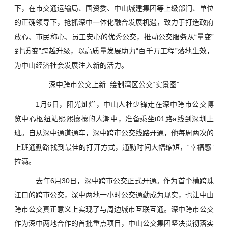
下，在市交通运输局、国资委、中山城建集团等上级部门、单位
的正确领导下，抢抓深中一体化融合发展机遇，致力于打造政府
放心、市民称心、员工安心的优秀公交，推动公交服务从“量变”
到“质变”跨越升级，以高质量发展助力“百千万工程”落地生效，
为中山经济社会发展注入新的活力。
深中跨市公交上新 绘制湾区公交“实景图”
1月6日，阳光灿烂，中山人杜少锋走在深中跨市公交博
览中心枢纽站熙熙攘攘的人潮中，准备乘坐t01路a线到深圳上
班。自从深中通道通车，深中跨市公交线路开通，他每周两次的
上班通勤路找到最佳的打开方式，通勤时间大幅缩短，“幸福感”
拉满。
去年6月30日，深中跨市公交正式开通。作为首个横跨珠
江口的跨市公交，深中两地一小时公交通勤成为现实，也让中山
跨市公交真正意义上实现了与周边城市互联互通。深中跨市公交
作为深中两地合作的首批重点项目，中山公交集团坚决贯彻落实