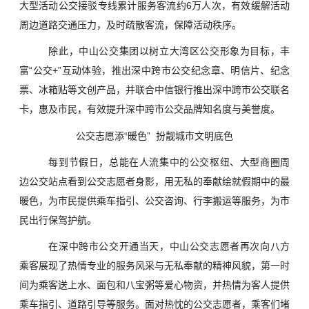
大型活动公交接驳专线累计服务客流约6万人次，有效缓解活动
周边道路交通压力，及时疏散客流，保障活动秩序。
除此，中山公交集团以树立大湾区公交形象为目标，丰
富“公交+”互动体验，推出深中跨市公交纪念章、明信片、纪念
票、冰箱贴等文创产品，并联合中信银行推出深中跨市公交联名
卡，惠及市民，有效提升深中跨市公交品牌知名度与美誉度。
公交志愿添“暖色” 扮靓城市文明底色
每到节假日，总能在人流集中的公交枢纽、大型商圈周
边公交站点看到公交志愿者身影，用无私的奉献绘就假期中的最
暖色，为市民提供乘车指引、公交咨询、行李搬运等服务，为市
民出行保驾护航。
在深中跨市公交开通当天，中山公交志愿者再次向八方
乘客展现了热情专业的服务风采与无私奉献的精神风貌，第一时
间为乘客送上水、面包和八宝粥等爱心物资，并热情为客人提供
乘车指引、道路引导等服务。面对热忱的公交志愿者，乘客们堵