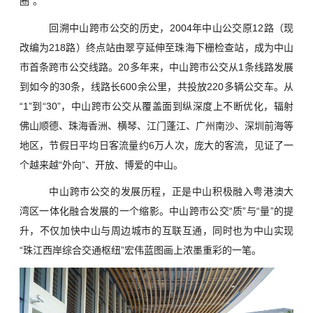
圈”。
回溯中山跨市公交的历史，2004年中山公交原12路（现
改编为218路）终点站由翠亨延伸至珠海下栅检查站，成为中山
市首条跨市公交线路。20多年来，中山跨市公交从1条线路发展
到如今的30条，线路长600余公里，共投放220多辆公交车。从
“1”到“30”，中山跨市公交从覆盖面到纵深度上不断优化，辐射
佛山顺德、珠海香洲、横琴、江门蓬江、广州南沙、深圳前海等
地区，节假日平均日客流量约6万人次，庞大的客流，见证了一
个越来越“外向”、开放、博爱的中山。
中山跨市公交的发展历程，正是中山积极融入粤港澳大
湾区一体化融合发展的一个缩影。中山跨市公交“质”与“量”的提
升，不仅加快中山与周边城市的互联互通，同时也为中山实现
“珠江西岸综合交通枢纽”宏伟蓝图画上浓墨重彩的一笔。