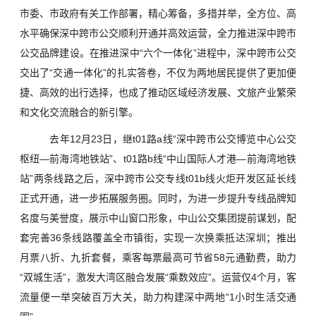
市委、市政府有关工作部署，精心筹备，多措并举，全方位、高
水平确保深中跨市公交顺利开通并高效运营，全力推进深中跨市
公交品牌建设。在推进深中“六个一体化”进程中，深中跨市公交
交出了“交通一体化”的扎实答卷，不仅为两地居民提供了更加便
捷、高效的出行选择，也成了推动区域经济发展、文旅产业繁荣
和文化交流融合的新引擎。
去年12月23日，继t01路a线“深中跨市公交博览中心公交
枢纽—前海湾地铁站”、t01路b线“中山国际人才港—前海湾地铁
站”两条线路之后，深中跨市公交专线t01b线火炬开发区延长线
正式开通，进一步拓展服务圈。同时，为进一步提升专线品牌知
名度与美誉度，展示中山窗口形象，中山公交集团提前谋划，配
套完善36条线路覆盖全市镇街，实现一次换乘抵达深圳；推出
月票八折、九折套餐，乘客每票最高可节省58元通勤费，助力
“双城生活”，激发大湾区融合发展“乘数效应”。运营仅4个月，客
流量便一举突破百万大关，助力构建深中两地“1小时生活交通